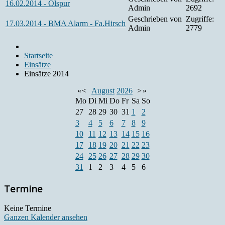
16.02.2014 - Ölspur
Admin
2692
Geschrieben von
Zugriffe:
17.03.2014 - BMA Alarm - Fa.Hirsch
Admin
2779
Startseite
Einsätze
Einsätze 2014
«
<
August
2026
>
»
Mo
Di
Mi
Do
Fr
Sa
So
27
28
29
30
31
1
2
3
4
5
6
7
8
9
10
11
12
13
14
15
16
17
18
19
20
21
22
23
24
25
26
27
28
29
30
31
1
2
3
4
5
6
Termine
Keine Termine
Ganzen Kalender ansehen